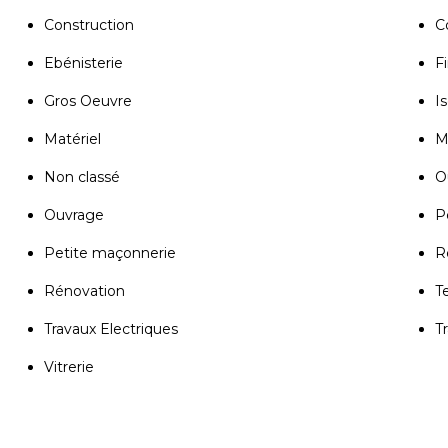
Construction
C
Ebénisterie
Fi
Gros Oeuvre
Is
Matériel
M
Non classé
Ou
Ouvrage
P
Petite maçonnerie
R
Rénovation
T
Travaux Electriques
T
Vitrerie