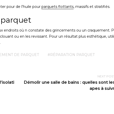
pter pour de l’huile pour
parquet
s
flottants
, massifs et stratifiés.
u parquet
t aux endroits où n constate des grincements ou un craquement. 
clouant ou en les revissant. Pour un résultat plus esthétique, util
.
EMENT DE PARQUET
#RÉPARATION PARQUET
NEXT POS
’isolati
Démolir une salle de bains : quelles sont le
apes à suiv