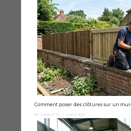
Comment poser des clôtures sur un muret
BY
CHARLOTTE
2 MOIS
AGO