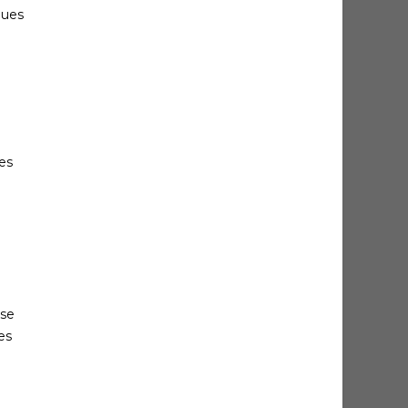
ques
es
 se
es