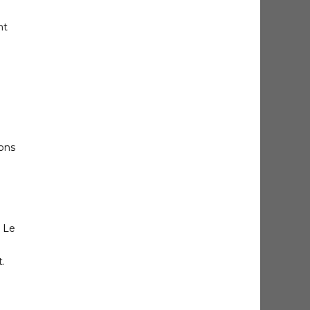
nt
sons
. Le
t.