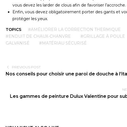
vous devez les larder de clous afin de favoriser l’accroche.
Enfin, vous devez obligatoirement porter des gants et vo
protéger les yeux.
TOPICS
#AMÉLIORER LA CORRECTION THERMIQUE
#ENDUIT DE CHAUX-CHANVRE
#GRILLAGE À POULE
GALVANISÉ
#MATÉRIAU SÉCURISÉ
PREVIOUS POST
Nos conseils pour choisir une paroi de douche à l’it
NE
Les gammes de peinture Dulux Valentine pour sub