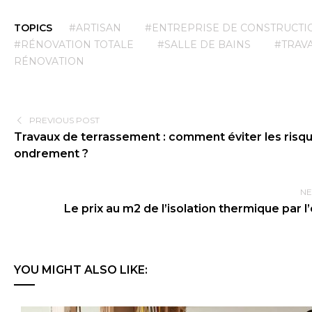
TOPICS
#ARTISAN
#ENTREPRISE DE CONSTRUCTI
#RÉNOVATION TOTALE
#SALLE DE BAINS
#TRAV
RÉNOVATION
PREVIOUS POST
Travaux de terrassement : comment éviter les risqu
ondrement ?
NE
Le prix au m2 de l’isolation thermique par l
YOU MIGHT ALSO LIKE: