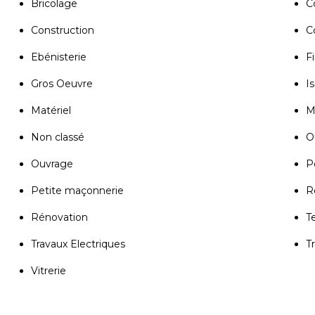
Bricolage
C
Construction
C
Ebénisterie
Fi
Gros Oeuvre
Is
Matériel
M
Non classé
Ou
Ouvrage
P
Petite maçonnerie
R
Rénovation
T
Travaux Electriques
T
Vitrerie