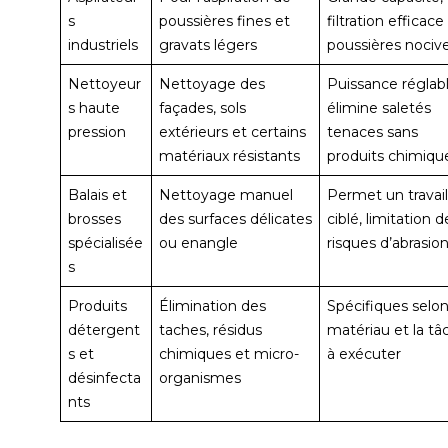
s
poussières fines et
filtration efficace
industriels
gravats légers
poussières nociv
Nettoyeur
Nettoyage des
Puissance réglabl
s haute
façades, sols
élimine saletés
pression
extérieurs et certains
tenaces sans
matériaux résistants
produits chimiqu
Balais et
Nettoyage manuel
Permet un travail
brosses
des surfaces délicates
ciblé, limitation d
spécialisée
ou enangle
risques d’abrasio
s
Produits
Élimination des
Spécifiques selon
détergent
taches, résidus
matériau et la tâ
s et
chimiques et micro-
à exécuter
désinfecta
organismes
nts