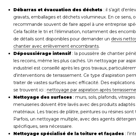
Débarras et évacuation des déchets
: il s’agit d’enle
gravats, emballages et déchets volumineux. En ce sens, 
recommande souvent de faire appel à une entreprise spéc
Cela facilite le tri et l’élimination, notamment des encomb
de détails sont disponibles pour demander un
devis nett
chantier avec enlèvement encombrants
.
Dépoussiérage intensif
: la poussière de chantier pén
les recoins, même les plus cachés. Un nettoyage par aspir
industriel est conseillé après les gros travaux, particulière
d’interventions de terrassement. Ce type d’aspiration pe
traiter de vastes surfaces avec efficacité. Des explications
se trouvent ici :
nettoyage par aspiration après terrassem
Nettoyage des surfaces
: murs, sols, plafonds, vitrages
menuiseries doivent être lavés avec des produits adaptés
matériaux. Les traces de plâtre, peintures ou résines sont
Parfois, un nettoyage multiple, avec des agents détergen
spécifiques, sera nécessaire.
Nettoyage spécialisé de la toiture et façades
: l’in