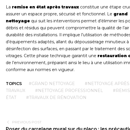
La
remise en état après travaux
constitue une étape cruc
assurer un espace propre, sécurisé et fonctionnel. Le
grand
nettoyage
qui suit les interventions permet d’éliminer les p
débris et résidus qui peuvent compromettre la qualité de l’air 
durabilité des installations. Il implique l’utilisation de méthode
d’équipements adaptés, allant du dépoussiérage minutieux à 
désinfection des surfaces, en passant par le traitement des so
vitrages. Cette phase technique garantit une
restauration 
de l’environnement, préparant ainsi le lieu à une utilisation i
conforme aux normes en vigueur.
TOPICS
#GRAND NETTOYAGE
#NETTOYAGE APRÈS
TRAVAUX
#NETTOYAGE PROFESSIONNEL
#REMIS
ÉTAT
#TRAVAUX DE RÉNOVATION
PREVIOUS POST
Poser du carrelage mural sur du placo : les précaut