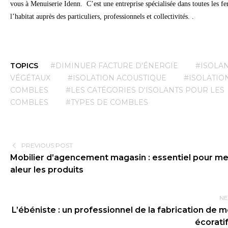
vous à Menuiserie Idenn. C’est une entreprise spécialisée dans toutes les f
l’habitat auprès des particuliers, professionnels et collectivités. .
TOPICS
#DIMINUER FACTURE D'ÉNERGIE
#ISOLA
VÉGÉTAUX
#ISOLATION ACOUSTIQUE
#ISOLATIO
COMBLES
#LES CATÉGORIES D'ISOLANTS POUR LES
COMBLES
#TYPES DE COMBLES
PREVIOUS POST
Mobilier d’agencement magasin : essentiel pour me
aleur les produits
NE
L’ébéniste : un professionnel de la fabrication de m
écorati