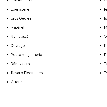
Construction
C
Ebénisterie
Fi
Gros Oeuvre
Is
Matériel
M
Non classé
Ou
Ouvrage
P
Petite maçonnerie
R
Rénovation
T
Travaux Electriques
T
Vitrerie