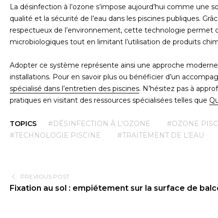
La désinfection à l’ozone s’impose aujourd’hui comme une sol
qualité et la sécurité de l’eau dans les piscines publiques. G
respectueux de l’environnement, cette technologie permet d
microbiologiques tout en limitant l’utilisation de produits chim
Adopter ce système représente ainsi une approche moderne e
installations. Pour en savoir plus ou bénéficier d’un accom
spécialisé dans l’entretien des piscines
. N’hésitez pas à appro
pratiques en visitant des ressources spécialisées telles que
Qu
TOPICS
#DÉSINFECTION À L'OZONE
#OZONE PISC
#TECHNOLOGIE PISCINE
#TRAITEMENT DE L’EAU
PREVIOUS POST
Fixation au sol : empiétement sur la surface de bal