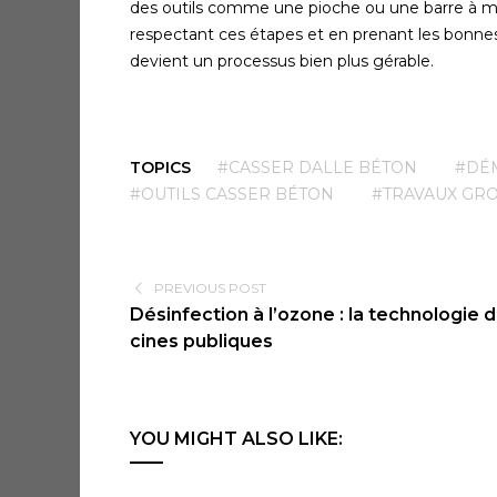
des outils comme une pioche ou une barre à min
respectant ces étapes et en prenant les bonnes
devient un processus bien plus gérable.
TOPICS
#CASSER DALLE BÉTON
#DÉ
#OUTILS CASSER BÉTON
#TRAVAUX GR
PREVIOUS POST
Désinfection à l’ozone : la technologie d
cines publiques
YOU MIGHT ALSO LIKE: