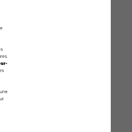
le
es
res.
ur-
es
 une
ur
r