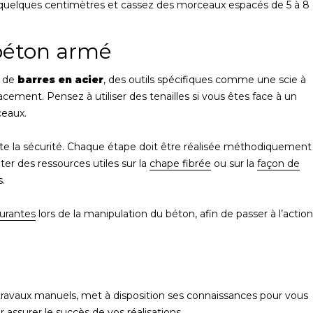
e quelques centimètres et cassez des morceaux espacés de 5 à 
 béton armé
n de
barres en acier
, des outils spécifiques comme une scie à
cement. Pensez à utiliser des tenailles si vous êtes face à un
ceaux.
tête la sécurité. Chaque étape doit être réalisée méthodiquement
ter des ressources utiles sur la
chape fibrée
ou sur la
façon de
.
ourantes
lors de la manipulation du béton, afin de passer à l’actio
 travaux manuels, met à disposition ses connaissances pour vous
 assurer le succès de vos réalisations.