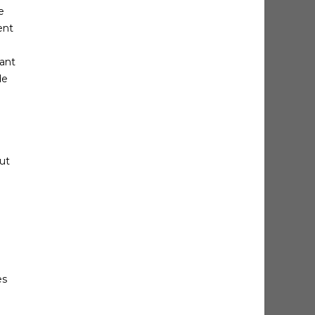
e
ent
sant
de
ut
es