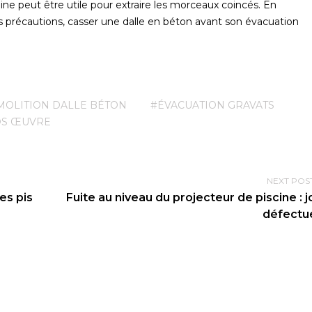
e peut être utile pour extraire les morceaux coincés. En
 précautions, casser une dalle en béton avant son évacuation
MOLITION DALLE BÉTON
#ÉVACUATION GRAVATS
OS ŒUVRE
NEXT POS
es pis
Fuite au niveau du projecteur de piscine : j
défectu