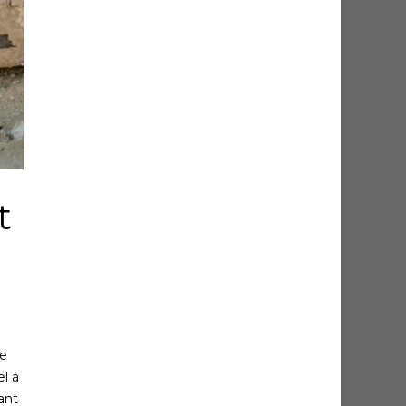
t
de
l à
ant