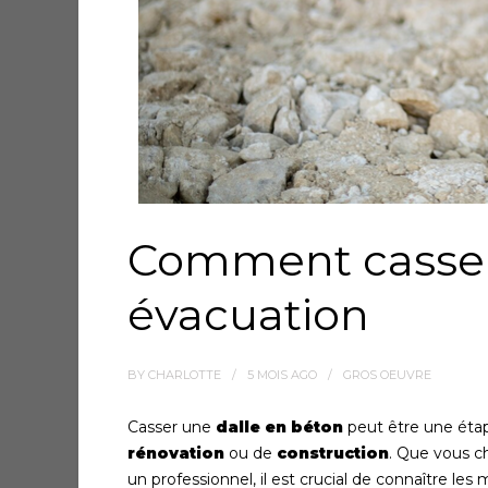
Comment casser 
évacuation
BY
CHARLOTTE
5 MOIS
AGO
GROS OEUVRE
Casser une
dalle en béton
peut être une étap
rénovation
ou de
construction
. Que vous ch
un professionnel, il est crucial de connaître 