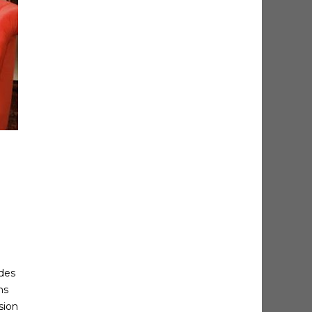
 des
ns
sion