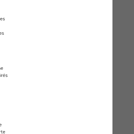
les
es
ne
irés
e
rte