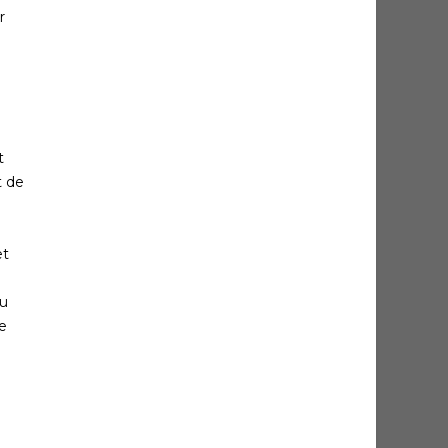
r
t
t de
et
au
e