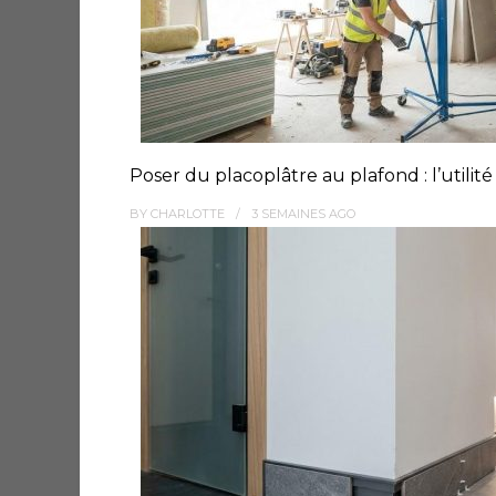
Poser du placoplâtre au plafond : l’utilit
BY
CHARLOTTE
3 SEMAINES
AGO