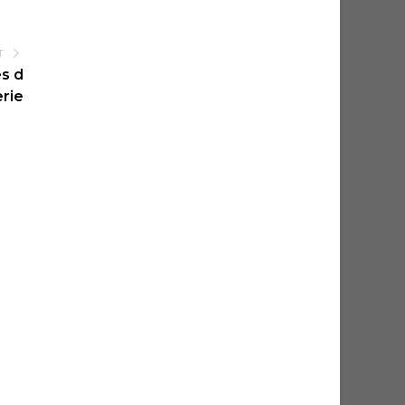
T
es d
rie