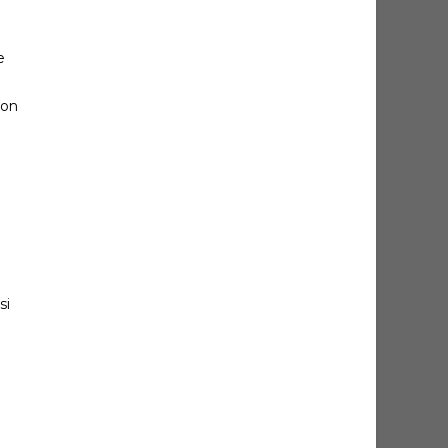
e
ion
si