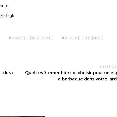
inium
.
Q1zTxgk
#MODÈLE DE PISCINE
#PISCINE ENTERRÉE
NEXT POS
et dura
Quel revêtement de sol choisir pour un e
e barbecue dans votre jard