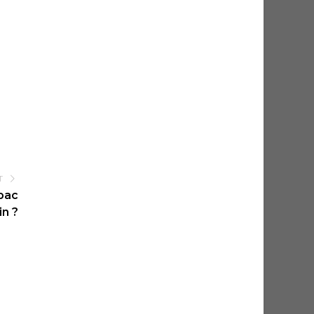
T
spac
in ?