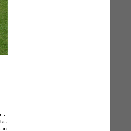
ons
tes,
tion