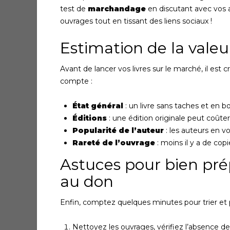
test de
marchandage
en discutant avec vos a
ouvrages tout en tissant des liens sociaux !
Estimation de la valeu
Avant de lancer vos livres sur le marché, il est c
compte :
État général
: un livre sans taches et en b
Éditions
: une édition originale peut coûte
Popularité de l’auteur
: les auteurs en v
Rareté de l’ouvrage
: moins il y a de copi
Astuces pour bien prép
au don
Enfin, comptez quelques minutes pour trier et pr
Nettoyez les ouvrages, vérifiez l’absence d