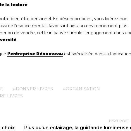
e la lecture
.
otre bien-être personnel. En désencombrant, vous libérez non
ssi de l’espace mental, favorisant ainsi un environnement plus
nner ou de vendre, cette initiative stimule l’engagement dans un
versité
.
 que
l’entreprise Rénouveau
est spécialisée dans la fabricatio
E
#DONNER LIVRES
#ORGANISATION
RE LIVRES
NEXT POST
n choix
Plus qu’un éclairage, la guirlande lumineuse 