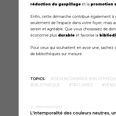
réduction du gaspillage
et la
promotion d
Enfin, cette démarche contribue également à v
seulement de l’espace dans votre foyer, mais au
serein et agréable. Que vous choisissiez de do
économie plus
durable
et favorise la
bibliodi
Pour ceux qui souhaitent en avoir une, sachez
de bibliothèques sur mesure.
TOPICS
#DÉSENCOMBRER BIBLIOTHÈQU
BIBLIOTHÈQUE
#TRI LIVRES
#VEND
PREVIOUS POST
L’intemporalité des couleurs neutres, u