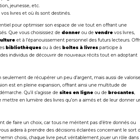
tion, jeunesse, etc.
vos livres et où ils sont destinés.
tiel pour optimiser son espace de vie tout en offrant une
és. Que vous choisissiez de
donner
ou de
vendre
vos livres,
culture
et à l’épanouissement personnel des futurs lecteurs. Offr
des
bibliothèques
ou à des
boîtes à livres
participe à
à des individus de découvrir de nouveaux récits tout en adoptant
seulement de récupérer un peu d’argent, mais aussi de valorise
sion est en pleine expansion, offrant ainsi une multitude de
 démarche. Qu’il s’agisse de
sites en ligne
ou de
brocantes
,
e mettre en lumière des livres qu’on a aimés et de leur donner u
vant de faire un choix, car tous ne méritent pas d’être donnés ou
ous aidera à prendre des décisions éclairées concernant le sort 
hemin choisi, chaque livre peut véritablement jouer un rôle dans 