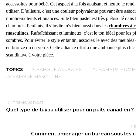
accessoires pour bébé. Cet aspect à la fois apaisant et neutre le rend t
utiliser. D’ailleurs, c’est une couleur polyvalente pouvant être assoc
nombreux teints et nuances. Si le bleu pastel est très plébiscité dans 
chambres d’enfants, il s’invite très bien aussi dans les
chambres à 
masculines
. Rafraîchissant et lumineux, c’est le ton idéal pour les p
sombres. Pour éviter le style enfantin,
associez-le avec des meubles e
en bronze ou en verre. Cette alliance offrira une ambiance plus chic 
scandinave à votre pièce.
TOPICS
#CHAMBRE À COUCHE
#CHAMBRE HOMM
#CHAMBRE MASCULINE
PREVIOUS POST
Quel type de tuyau utiliser pour un puits canadien ?
NE
Comment aménager un bureau sous les c