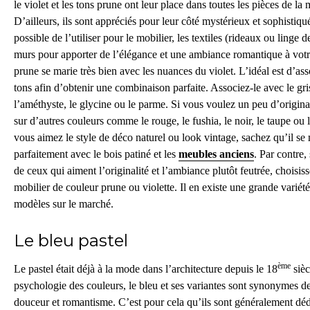
le violet et les tons prune ont leur place dans toutes les pièces de la
D’ailleurs,
ils
sont appréciés pour leur côté mystérieux et sophistiqu
possible de l’utiliser pour le mobilier, les textiles (rideaux ou linge de 
murs pour apporter de l’élégance et une ambiance romantique à votr
prune se marie très bien avec les nuances du violet. L’idéal est d’asso
tons afin d’obtenir une combinaison parfaite. Associez-le avec le gris
l’améthyste, le glycine ou le parme.
Si vous voulez un peu d’origina
sur d’autres couleurs comme le rouge, le fushia, le noir, le taupe ou l
vous aimez le style de déco naturel ou look vintage, sachez qu’il se
parfaitement avec le bois patiné et les
meubles anciens
. Par contre,
de ceux qui aiment l’originalité et l’ambiance plutôt feutrée, choisis
mobilier de couleur prune ou violet
te
. Il en existe une grande variét
modèles
sur le marché.
Le bleu pastel
ème
Le pastel était déjà à la mode dans l’architecture depuis le 18
sièc
psychologie de
s
couleur
s
, le bleu et ses variantes sont synonymes de 
douceur et romantisme. C’est pour cela qu’
ils
sont
généralement déd