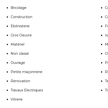
Bricolage
C
Construction
C
Ebénisterie
Fi
Gros Oeuvre
Is
Matériel
M
Non classé
Ou
Ouvrage
P
Petite maçonnerie
R
Rénovation
T
Travaux Electriques
T
Vitrerie