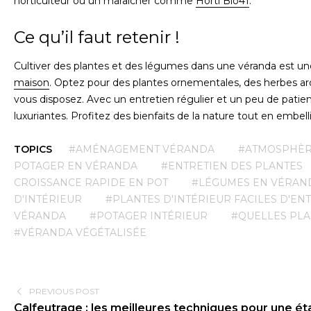
horticulteur ou un maraîcher comme
Horti Bio41
.
Ce qu’il faut retenir !
Cultiver des plantes et des légumes dans une véranda est un
maison
. Optez pour des plantes ornementales, des herbes a
vous disposez. Avec un entretien régulier et un peu de patie
luxuriantes. Profitez des bienfaits de la nature tout en embelli
TOPICS
#AMÉNAGEMENT VÉRANDA
#ATMOSPHÈR
POTAGER EN VÉRANDA
#ENTRETIEN DES PLANTES
CROISSANCE RAPIDE EN POT
#LÉGUMES EN VÉRAN
D'INTÉRIEUR
#PLANTES D'INTÉRIEUR FACILES D'E
VÉRANDA
#POTAGER INTÉRIEUR
#QUELLES PLA
#VÉRANDA VÉGÉTALISÉE
PREVIOUS POST
Calfeutrage : les meilleures techniques pour une é