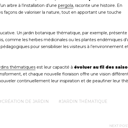
’un arbre à l’installation d’une
pergola
, raconte une histoire. En
s façons de valoriser la nature, tout en apportant une touche
éducative. Un jardin botanique thématique, par exemple, présente
écis, comme les herbes médicinales ou les plantes endémiques d
 pédagogiques pour sensibiliser les visiteurs à l’environnement e
rdins thématiques
est leur capacité à
évoluer au fil des sais
ansforment, et chaque nouvelle floraison offre une vision différen
nouveler continuellement leur inspiration et de peaufiner leur t
#CRÉATION DE JARDIN
#JARDIN THÉMATIQUE
NEXT POS