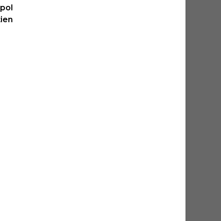
 pol
tien