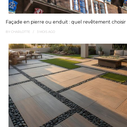
Façade en pierre ou enduit : quel revêtement choisir 
BY
CHARLOTTE
3 MOIS
AGO