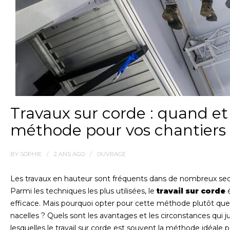
Travaux sur corde : quand et
méthode pour vos chantiers
BY
SOPHIE
2 ANS
AGO
OUVRAGE
Les travaux en hauteur sont fréquents dans de nombreux secte
Parmi les techniques les plus utilisées, le
travail sur corde
é
efficace. Mais pourquoi opter pour cette méthode plutôt qu
nacelles ? Quels sont les avantages et les circonstances qui jus
lesquelles le travail sur corde est souvent la méthode idéale 