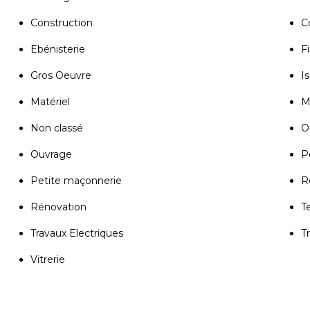
Construction
C
Ebénisterie
Fi
Gros Oeuvre
Is
Matériel
M
Non classé
Ou
Ouvrage
P
Petite maçonnerie
R
Rénovation
T
Travaux Electriques
T
Vitrerie