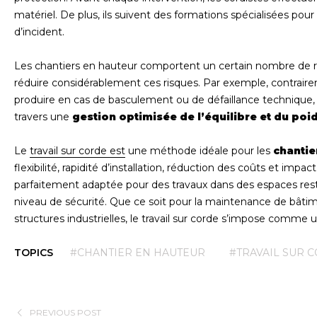
matériel. De plus, ils suivent des formations spécialisées po
d’incident.
Les chantiers en hauteur comportent un certain nombre de ri
réduire considérablement ces risques. Par exemple, contrair
produire en cas de basculement ou de défaillance technique, le
travers une
gestion optimisée de l’équilibre et du poi
Le
travail sur corde est
une méthode idéale pour les
chantie
flexibilité, rapidité d’installation, réduction des coûts et im
parfaitement adaptée pour des travaux dans des espaces restre
niveau de sécurité. Que ce soit pour la maintenance de bâtime
structures industrielles, le travail sur corde s’impose comm
TOPICS
#CHANTIER EN HAUTEUR
#TRAVAIL SUR 
PREVIOUS POST