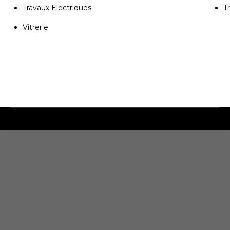
Travaux Electriques
T
Vitrerie