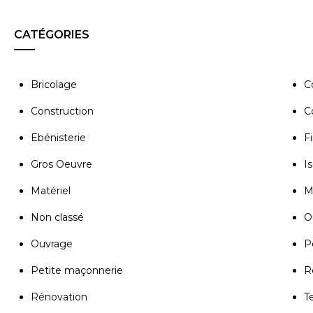
CATÉGORIES
Bricolage
C
Construction
C
Ebénisterie
Fi
Gros Oeuvre
Is
Matériel
M
Non classé
Ou
Ouvrage
P
Petite maçonnerie
R
Rénovation
T