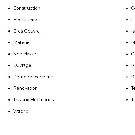
Construction
C
Ebénisterie
Fi
Gros Oeuvre
Is
Matériel
M
Non classé
Ou
Ouvrage
P
Petite maçonnerie
R
Rénovation
T
Travaux Electriques
T
Vitrerie