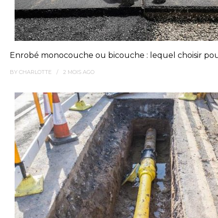
Enrobé monocouche ou bicouche : lequel choisir pou
BY
CHARLOTTE
2 MOIS
AGO