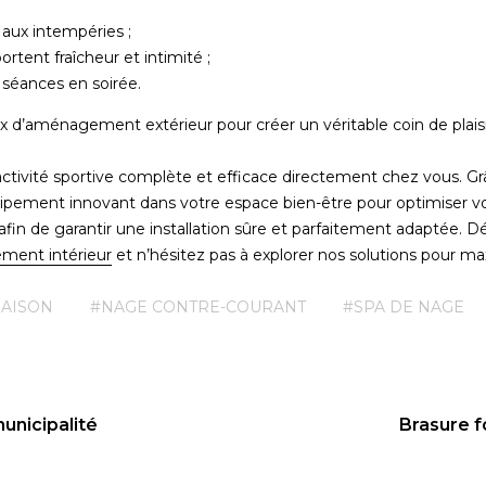
 aux intempéries ;
ortent fraîcheur et intimité ;
 séances en soirée.
 d’aménagement extérieur pour créer un véritable coin de plaisir
tivité sportive complète et efficace directement chez vous. Grâc
équipement innovant dans votre espace bien-être pour optimiser 
afin de garantir une installation sûre et parfaitement adapt
ment intérieur
et n’hésitez pas à explorer nos solutions pour ma
MAISON
#NAGE CONTRE-COURANT
#SPA DE NAGE
municipalité
Brasure f