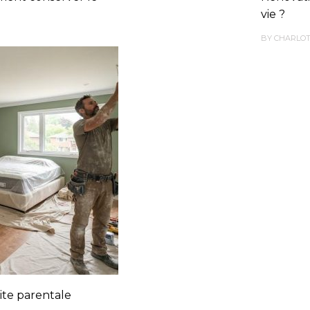
vie ?
BY
CHARLO
ite parentale