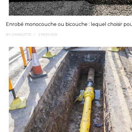
Enrobé monocouche ou bicouche : lequel choisir pou
BY
CHARLOTTE
2 MOIS
AGO