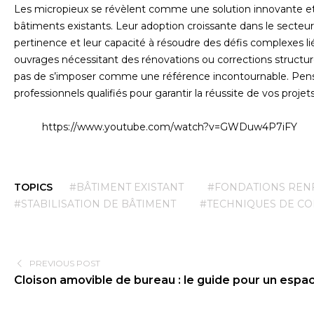
Les micropieux se révèlent comme une solution innovante et 
bâtiments existants. Leur adoption croissante dans le secteur
pertinence et leur capacité à résoudre des défis complexes li
ouvrages nécessitant des rénovations ou corrections struct
pas de s’imposer comme une référence incontournable. Pense
professionnels qualifiés pour garantir la réussite de vos projets
https://www.youtube.com/watch?v=GWDuw4P7iFY
TOPICS
#BÂTIMENT EXISTANT
#FONDATIONS REN
#STABILISATION DE BÂTIMENT
#TECHNIQUES DE C
PREVIOUS POST
Cloison amovible de bureau : le guide pour un espac