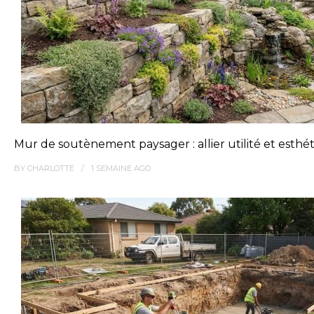
Mur de soutènement paysager : allier utilité et esthé
BY
CHARLOTTE
1 SEMAINE
AGO