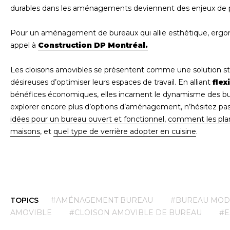
durables dans les aménagements deviennent des enjeux de p
Pour un aménagement de bureaux qui allie esthétique, ergono
appel à
Construction DP Montréal.
Les cloisons amovibles se présentent comme une solution str
désireuses d’optimiser leurs espaces de travail. En alliant
flex
bénéfices économiques, elles incarnent le dynamisme des b
explorer encore plus d’options d’aménagement, n’hésitez pas
idées pour un bureau ouvert et fonctionnel
,
comment les pla
maisons
, et
quel type de verrière adopter en cuisine
.
TOPICS
#AMÉNAGEMENT BUREAU
#BUREAU MOD
AMOVIBLE
#CLOISON AMOVIBLE DE BUREAU
#E