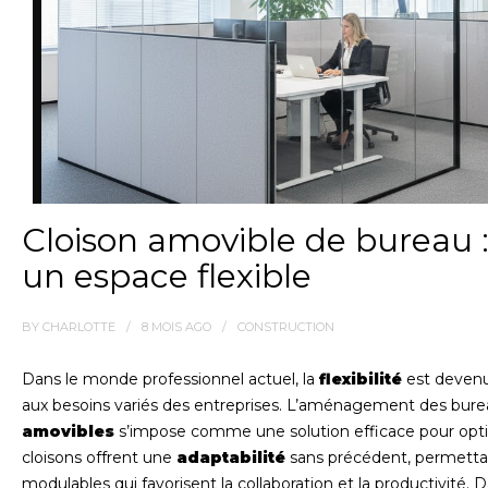
Cloison amovible de bureau :
un espace flexible
BY
CHARLOTTE
8 MOIS
AGO
CONSTRUCTION
Dans le monde professionnel actuel, la
flexibilité
est devenu
aux besoins variés des entreprises. L’aménagement des bur
amovibles
s’impose comme une solution efficace pour optimi
cloisons offrent une
adaptabilité
sans précédent, permetta
modulables qui favorisent la collaboration et la productivité. 