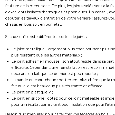
feuillure de la menuiserie. De plus, les joints isolés sont à la foi
d’excellents isolants thermiques et phoniques. Un conseil, av
débuter les travaux d’entretien de votre verrière : assurez-vo
châssis en bois soit en bon état.
Sachez qu’il existe différentes sortes de joints :
Le joint métallique : largement plus cher, pourtant plus iso
plus résistant que les autres matériaux ;
Le joint adhésif en mousse : son atout réside dans sa prati
efficacité. Cependant, une réinstallation est recommandé
deux ans du fait que ce dernier est peu robuste ;
La bande en caoutchouc : nettement plus chère que la 
fait qu’elle est beaucoup plus résistante et efficace ;
Le joint en plastique V ;
Le joint en silicone : optez pour ce joint malléable et im
pour un résultat parfait tant pour l’isolation que pour l’éta
Besoin d’un menuiser pour calfeutrer vos
fenêtres en bois
? F