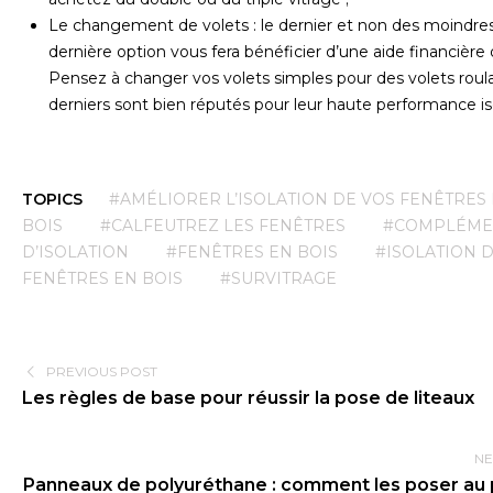
Le changement de volets : le dernier et non des moindres
dernière option vous fera bénéficier d’une aide financière d
Pensez à changer vos volets simples pour des volets roul
derniers sont bien réputés pour leur haute performance is
TOPICS
#AMÉLIORER L’ISOLATION DE VOS FENÊTRES
BOIS
#CALFEUTREZ LES FENÊTRES
#COMPLÉME
D’ISOLATION
#FENÊTRES EN BOIS
#ISOLATION 
FENÊTRES EN BOIS
#SURVITRAGE
PREVIOUS POST
Les règles de base pour réussir la pose de liteaux
NE
Panneaux de polyuréthane : comment les poser au 