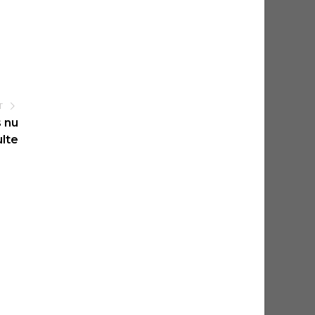
T
s nu
lte