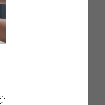
fis
ne