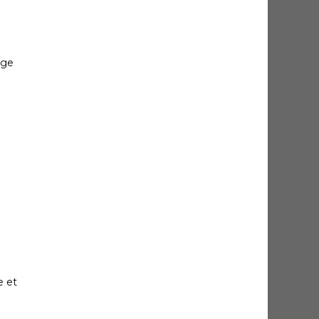
ège
e et