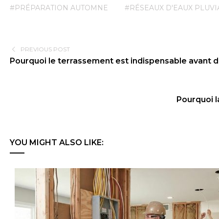
#PRÉPARATION AUTOMNE
#RÉSEAUX D'EAUX PLUVI
PREVIOUS POST
Pourquoi le terrassement est indispensable avant 
Pourquoi l
YOU MIGHT ALSO LIKE: