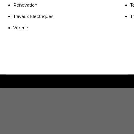
Rénovation
T
Travaux Electriques
T
Vitrerie