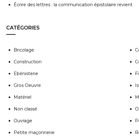
Écrire des lettres : la communication épistolaire revient
CATÉGORIES
Bricolage
C
Construction
C
Ebénisterie
Fi
Gros Oeuvre
Is
Matériel
M
Non classé
Ou
Ouvrage
P
Petite maçonnerie
R