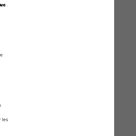
ouc
.
ce
s
 les