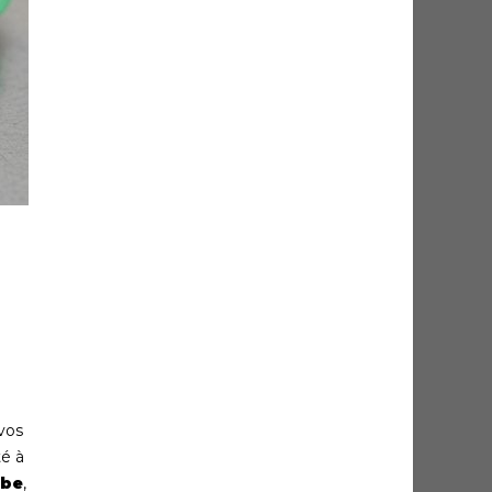
vos
é à
obe
,