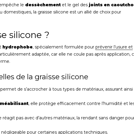
 empêche le
dessèchement
et le gel des
joints en caoutch
u domestiques, la graisse silicone est un allié de choix pour
e silicone ?
et
hydrophobe
, spécialement formulée pour
prévenir l’usure et
articulièrement adaptée, car elle ne coule pas après application, 
erme.
lles de la graisse silicone
ui permet de s’accrocher à tous types de matériaux, assurant ainsi
méabilisant
, elle protège efficacement contre l’humidité et le
 ne réagit pas avec d’autres matériaux, la rendant sans danger pour
 négligeable pour certaines applications techniques.