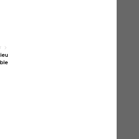
T
ieu
able