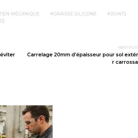
TIEN MÉCANIQUE
#GRAISSE SILICONE
#JOINTS
TÉ
NEXT POS
éviter
Carrelage 20mm d’épaisseur pour sol extér
r carross