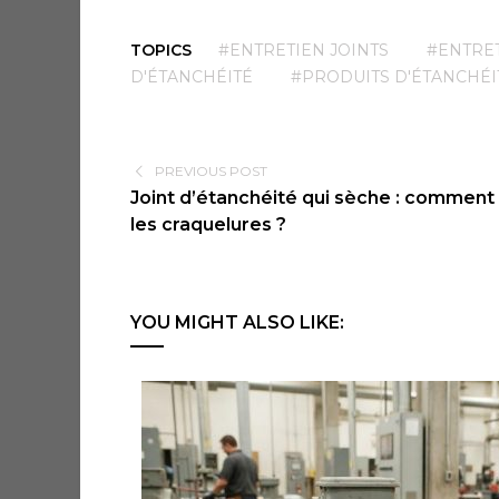
TOPICS
#ENTRETIEN JOINTS
#ENTRE
D'ÉTANCHÉITÉ
#PRODUITS D'ÉTANCHÉI
PREVIOUS POST
Joint d’étanchéité qui sèche : comment 
les craquelures ?
YOU MIGHT ALSO LIKE: