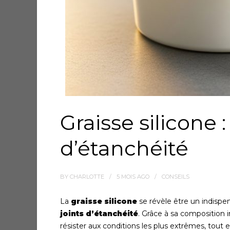
Graisse silicone :
d’étanchéité
BY
CHARLOTTE
5 MOIS
AGO
CONSEILS
La
graisse silicone
se révèle être un indispe
joints d’étanchéité
. Grâce à sa composition 
résister aux conditions les plus extrêmes, tout 