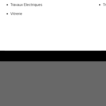
Travaux Electriques
T
Vitrerie