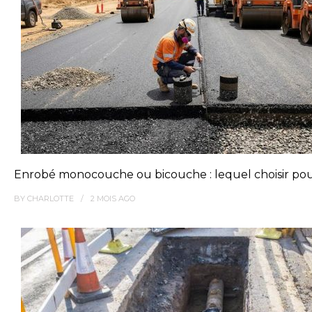
Enrobé monocouche ou bicouche : lequel choisir pou
BY
CHARLOTTE
2 MOIS
AGO