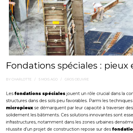
Fondations spéciales : pieux
BY
CHARLOTTE
5 MOIS
AGO
GROS OEUVRE
Les
fondations spéciales
jouent un rôle crucial dans la 
structures dans des sols peu favorables. Parmi les techniques
micropieux
se démarquent par leur capacité à traverser de
solidement les bâtiments. Ces solutions innovantes sont essen
infrastructures, notamment dans les zones urbaines denséme
réussite d’un projet de construction repose sur des
fondatio