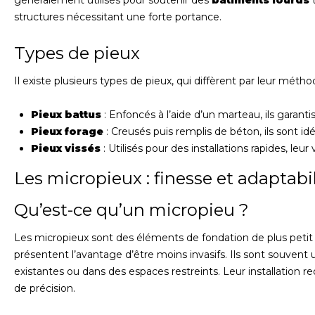
généralement utilisés pour soutenir des
bâtiments lourds
t
structures nécessitant une forte portance.
Types de pieux
Il existe plusieurs types de pieux, qui diffèrent par leur méthod
Pieux battus
: Enfoncés à l’aide d’un marteau, ils garan
Pieux forage
: Creusés puis remplis de béton, ils sont id
Pieux vissés
: Utilisés pour des installations rapides, leu
Les micropieux : finesse et adaptabil
Qu’est-ce qu’un micropieu ?
Les micropieux sont des éléments de fondation de plus petit
présentent l’avantage d’être moins invasifs. Ils sont souvent u
existantes ou dans des espaces restreints. Leur installation 
de précision.