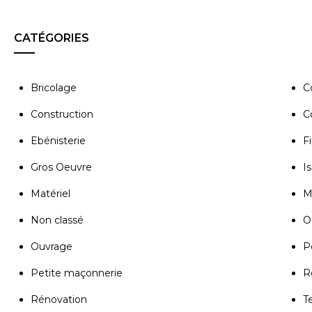
CATÉGORIES
Bricolage
C
Construction
C
Ebénisterie
Fi
Gros Oeuvre
Is
Matériel
M
Non classé
Ou
Ouvrage
P
Petite maçonnerie
R
Rénovation
T