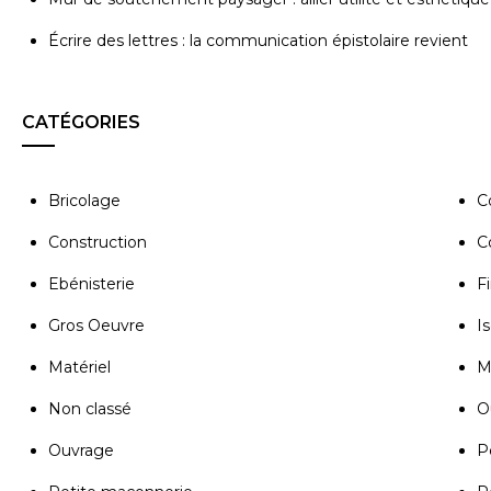
Écrire des lettres : la communication épistolaire revient
CATÉGORIES
Bricolage
C
Construction
C
Ebénisterie
Fi
Gros Oeuvre
Is
Matériel
M
Non classé
Ou
Ouvrage
P