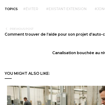
TOPICS
#ÉVITER
#EXISTANT-EXTENSION
#JON
PREVIOUS POST
Comment trouver de l’aide pour son projet d’auto-c
Canalisation bouchée au nive
YOU MIGHT ALSO LIKE: