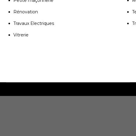
Petite maçonnerie
R
Rénovation
T
Travaux Electriques
T
Vitrerie