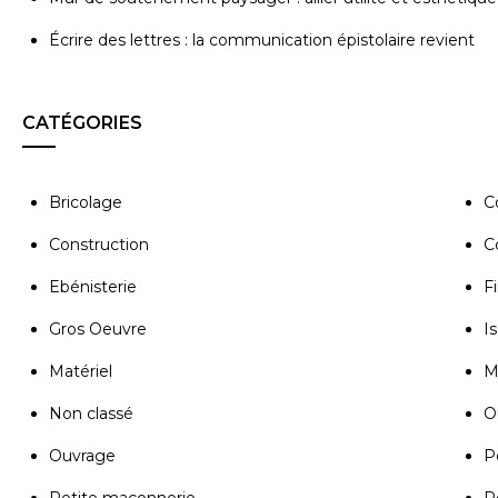
Écrire des lettres : la communication épistolaire revient
CATÉGORIES
Bricolage
C
Construction
C
Ebénisterie
Fi
Gros Oeuvre
Is
Matériel
M
Non classé
Ou
Ouvrage
P