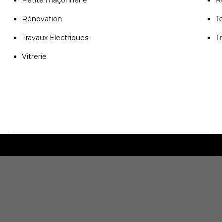
Petite maçonnerie
R
Rénovation
T
Travaux Electriques
T
Vitrerie