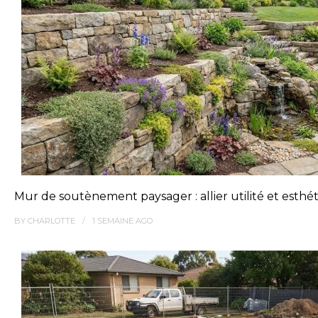
Mur de soutènement paysager : allier utilité et esthé
BY
CHARLOTTE
1 SEMAINE
AGO