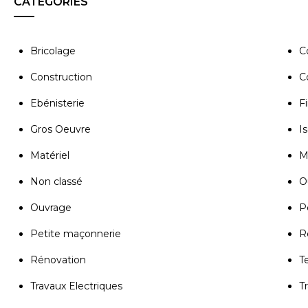
CATÉGORIES
Bricolage
C
Construction
C
Ebénisterie
Fi
Gros Oeuvre
Is
Matériel
M
Non classé
Ou
Ouvrage
P
Petite maçonnerie
R
Rénovation
T
Travaux Electriques
T