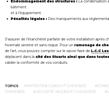
Endommagement des structures :
La condensation e
bâtiment
et à l’équipement.
Pénalités légales :
Des manquements aux réglementatio
S’assurer de l’étanchéité parfaite de votre installation après 
hivernale sereine et sans risque. Pour un
ramonage de che
de l’art, vous pouvez compter sur le savoir-faire de
L.C.C Le
déplacent dans la
cité des Stuarts ainsi que dans tout
valider la conformité de vos conduits.
TOPICS
#ENTRETIEN CONDUIT CHEMINÉE
#ÉTANC
CHEMINÉE
#SÉCURITÉ INCENDIE CHAUDIÈRE
#