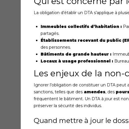
Qui est concerné par 
La obligation d’établir un DTA s’applique à plus
Immeubles collectifs d’habitation :
Par
partagés.
Établissements recevant du public (ER
des personnes.
Bâtiments de grande hauteur :
Immeuble
Locaux à usage professionnel :
Bureaux,
Les enjeux de la non
Ignorer l’obligation de constituer un DTA peut 
sanctions, telles que des
amendes
, des
pours
fréquentent le bâtiment. Un DTA à jour est no
préserver la sécurité des individus.
Quand mettre à jour le dos