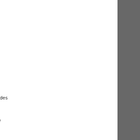
 des
e