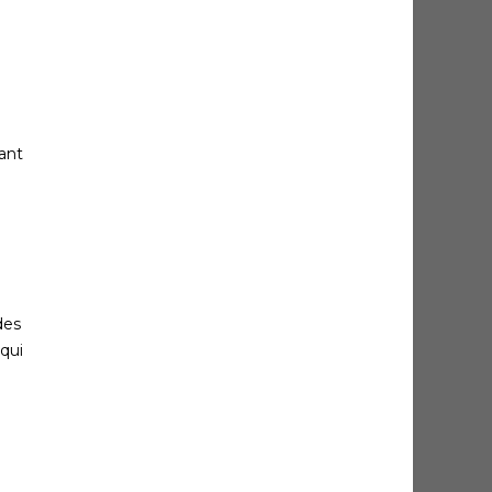
lant
des
qui