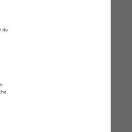
r du
on
oche