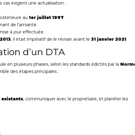
rs cas exigent une actualisation :
postérieure au
1er juillet 1997
.
nant de l’amiante.
mise à jour effectuée.
 2013
, il était impératif de le réviser avant le
31 janvier 2021
.
sation d’un DTA
e en plusieurs phases, selon les standards édictés par la
Norm
ble des étapes principales :
existants
, communiquer avec le propriétaire, et planifier les
: