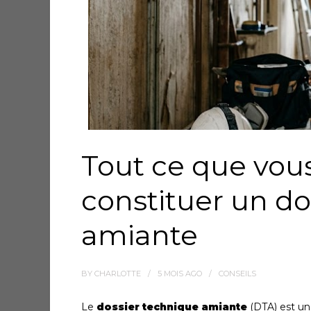
Tout ce que vous
constituer un do
amiante
BY
CHARLOTTE
5 MOIS
AGO
CONSEILS
Le
dossier technique amiante
(DTA) est un