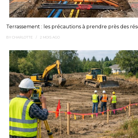
Terrassement : les précautions à prendre près des ré
BY
CHARLOTTE
2 MOIS
AGO