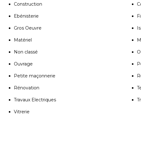
Construction
C
Ebénisterie
Fi
Gros Oeuvre
Is
Matériel
M
Non classé
Ou
Ouvrage
P
Petite maçonnerie
R
Rénovation
T
Travaux Electriques
T
Vitrerie