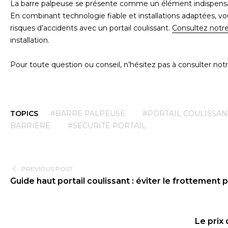
La barre palpeuse se présente comme un élément indispensa
En combinant technologie fiable et installations adaptées, 
risques d’accidents avec un portail coulissant.
Consultez notr
installation.
Pour toute question ou conseil, n’hésitez pas à consulter not
TOPICS
#BARRE PALPEUSE
#PORTAIL COULISSAN
BARRIÈRE
#SÉCURITÉ PORTAIL
PREVIOUS POST
Guide haut portail coulissant : éviter le frottement 
Le prix 