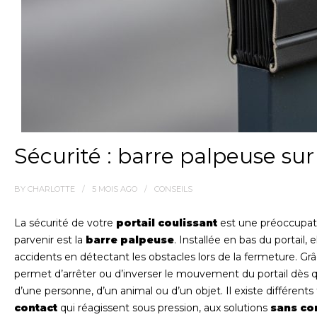
Sécurité : barre palpeuse sur
BY
CHARLOTTE
5 MOIS
AGO
CONSEILS
La sécurité de votre
portail coulissant
est une préoccupatio
parvenir est la
barre palpeuse
. Installée en bas du portail,
accidents en détectant les obstacles lors de la fermeture. Gr
permet d’arrêter ou d’inverser le mouvement du portail dès qu’
d’une personne, d’un animal ou d’un objet. Il existe différent
contact
qui réagissent sous pression, aux solutions
sans co