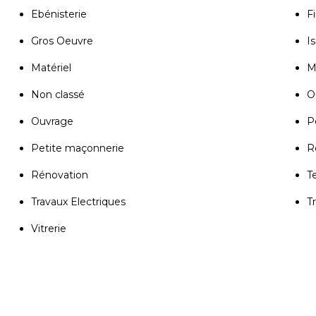
Ebénisterie
Fi
Gros Oeuvre
Is
Matériel
M
Non classé
Ou
Ouvrage
P
Petite maçonnerie
R
Rénovation
T
Travaux Electriques
T
Vitrerie