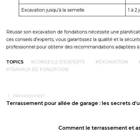
Excavation jusqu’à la semelle
1 à 2 
Réussir son excavation de fondations nécessite une planificat
ces conseils d’experts, vous garantissez la qualité et la sécuri
professionnel pour obtenir des recommandations adaptées à v
TOPICS
#CONSEILS D'EXPERTS
#EXCAVATION
#TRAVAUX DE FONDATION
PREVIOUS POST
Terrassement pour allée de garage : les secrets d’
Comment le terrassement et as