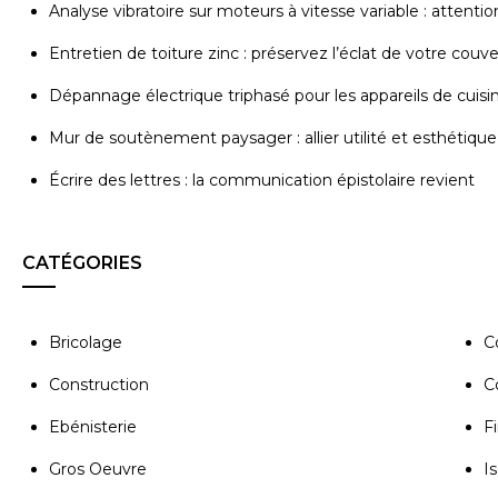
Analyse vibratoire sur moteurs à vitesse variable : attenti
Entretien de toiture zinc : préservez l’éclat de votre couv
Dépannage électrique triphasé pour les appareils de cuisi
Mur de soutènement paysager : allier utilité et esthétique
Écrire des lettres : la communication épistolaire revient
CATÉGORIES
Bricolage
C
Construction
C
Ebénisterie
Fi
Gros Oeuvre
Is