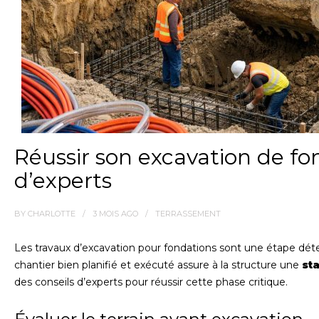
Réussir son excavation de fon
d’experts
BY
CHARLOTTE
3 MOIS
AGO
TERRASSEMENT
Les travaux d’excavation pour fondations sont une étape dét
chantier bien planifié et exécuté assure à la structure une
sta
des conseils d’experts pour réussir cette phase critique.