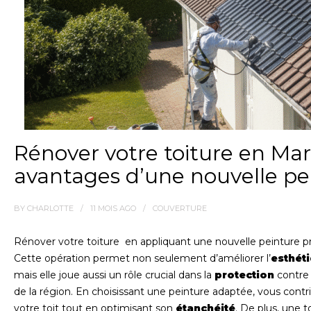
Rénover votre toiture en Mart
avantages d’une nouvelle pe
BY
CHARLOTTE
11 MOIS
AGO
COUVERTURE
Rénover votre toiture en appliquant une nouvelle peinture p
Cette opération permet non seulement d’améliorer l’
esthét
mais elle joue aussi un rôle crucial dans la
protection
contre 
de la région. En choisissant une peinture adaptée, vous contr
votre toit tout en optimisant son
étanchéité
. De plus, une 