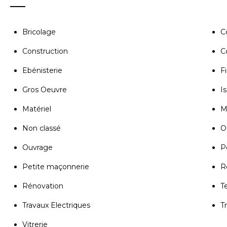
Bricolage
C
Construction
C
Ebénisterie
Fi
Gros Oeuvre
Is
Matériel
M
Non classé
Ou
Ouvrage
P
Petite maçonnerie
R
Rénovation
T
Travaux Electriques
T
Vitrerie