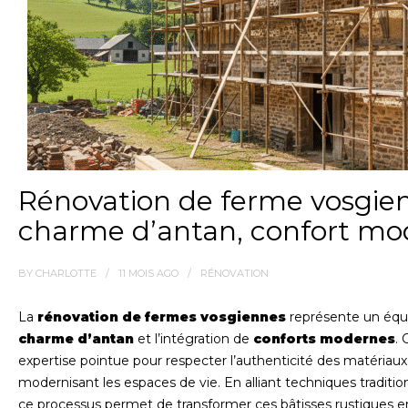
Rénovation de ferme vosgienn
charme d’antan, confort mo
BY
CHARLOTTE
11 MOIS
AGO
RÉNOVATION
La
rénovation de fermes vosgiennes
représente un équil
charme d’antan
et l’intégration de
conforts modernes
.
expertise pointue pour respecter l’authenticité des matériaux 
modernisant les espaces de vie. En alliant techniques traditi
ce processus permet de transformer ces bâtisses rustiques en