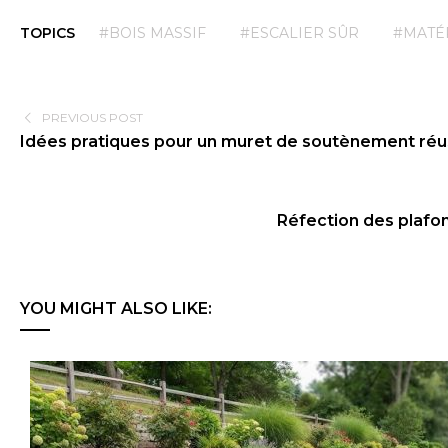
TOPICS
#BOIS MASSIF
#ESCALIER SÛR
#MATÉ
PREVIOUS POST
Idées pratiques pour un muret de soutènement réuss
Réfection des plafon
YOU MIGHT ALSO LIKE: