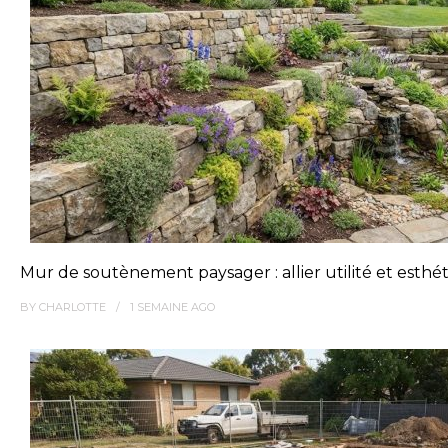
Mur de soutènement paysager : allier utilité et esthé
BY
CHARLOTTE
1 SEMAINE
AGO