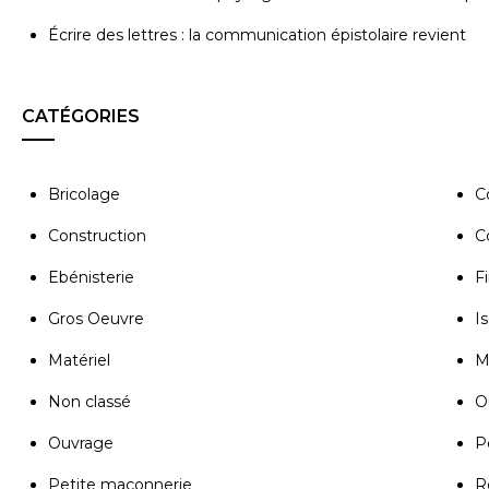
Écrire des lettres : la communication épistolaire revient
CATÉGORIES
Bricolage
C
Construction
C
Ebénisterie
Fi
Gros Oeuvre
Is
Matériel
M
Non classé
Ou
Ouvrage
P
Petite maçonnerie
R