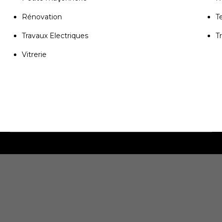
Rénovation
T
Travaux Electriques
T
Vitrerie