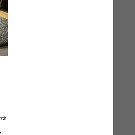
ntir
e