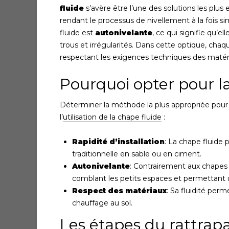
fluide
s’avère être l’une des solutions les plu
rendant le processus de nivellement à la fois si
fluide est
autonivelante
, ce qui signifie qu’el
trous et irrégularités. Dans cette optique, chaq
respectant les exigences techniques des maté
Pourquoi opter pour l
Déterminer la méthode la plus appropriée pour n
l’
utilisation de la chape fluide
:
Rapidité d’installation
: La chape fluide 
traditionnelle en sable ou en ciment.
Autonivelante
: Contrairement aux chapes
comblant les petits espaces et permettant u
Respect des matériaux
: Sa fluidité perm
chauffage au sol.
Les étapes du rattrap