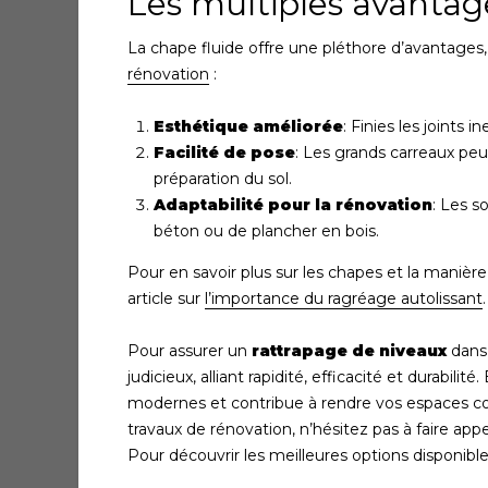
Les multiples avantage
La chape fluide offre une pléthore d’avantages
rénovation
:
Esthétique améliorée
: Finies les joints i
Facilité de pose
: Les grands carreaux peu
préparation du sol.
Adaptabilité pour la rénovation
: Les s
béton ou de plancher en bois.
Pour en savoir plus sur les chapes et la manièr
article sur
l’importance du ragréage autolissant
.
Pour assurer un
rattrapage de niveaux
dans 
judicieux, alliant rapidité, efficacité et durabil
modernes et contribue à rendre vos espaces co
travaux de rénovation, n’hésitez pas à faire appe
Pour découvrir les meilleures options disponibles