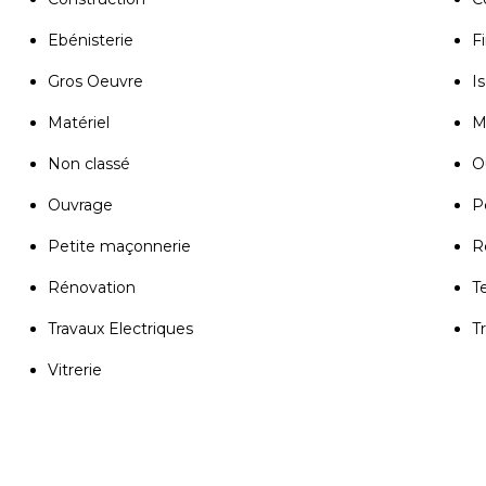
Ebénisterie
Fi
Gros Oeuvre
Is
Matériel
M
Non classé
Ou
Ouvrage
P
Petite maçonnerie
R
Rénovation
T
Travaux Electriques
T
Vitrerie