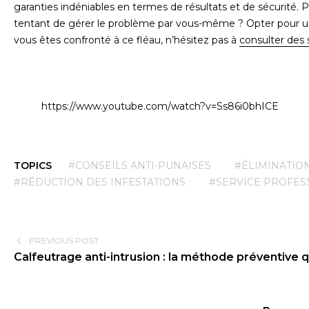
garanties indéniables en termes de résultats et de sécurité. P
tentant de gérer le problème par vous-même ? Opter pour un expe
vous êtes confronté à ce fléau, n’hésitez pas à
consulter des 
https://www.youtube.com/watch?v=Ss86i0bhICE
TOPICS
#CONSEILS ANTI-PUNAISES
#ÉLIMINATIO
#RÉDUCTION DES INFESTATIONS
#SERVICE PROFES
PREVIOUS POST
Calfeutrage anti-intrusion : la méthode préventive 