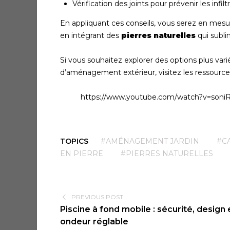
Vérification des joints pour prévenir les infil
En appliquant ces conseils, vous serez en mesur
en intégrant des
pierres naturelles
qui subli
Si vous souhaitez explorer des options plus vari
d’aménagement extérieur, visitez les ressou
https://www.youtube.com/watch?v=son
TOPICS
#AMÉNAGEMENT JARDIN
#C
EN PIERRE
#PIERRES NATURELLES
PREVIOUS POST
Piscine à fond mobile : sécurité, design 
ondeur réglable