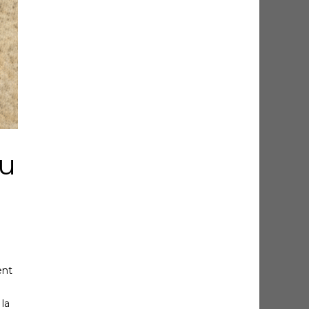
du
ent
 la