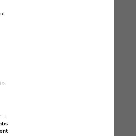
out
RS
T
 abs
ent