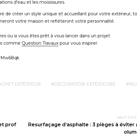
trations d’eau et les moisissures.
e de créer un style unique et accueillant pour votre extérieur, t
meront votre maison et refléteront votre personnalité.
ées ou si vous êtes prêt à vous lancer dans un projet
rces comme
Question Travaux
pour vous inspirer.
iRMw68qk
ACHET EXTÉRIEUR
#DÉCORATION EXTÉRIEURE
#MU
NEXT POS
et prof
Resurfaçage d’asphalte : 3 pièges à éviter
olum