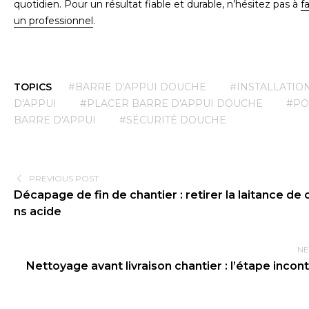
quotidien. Pour un résultat fiable et durable, n’hésitez pas à
f
un professionnel
.
TOPICS
#BARRE D'APPUI DOUCHE
#INSTALLATIO
D'APPUI
#PLACER BARRE D'APPUI DOUCHE
#PO
BARRE D'APPUI
#SÉCURITÉ DOUCHE
PREVIOUS POST
Décapage de fin de chantier : retirer la laitance de
ns acide
NE
Nettoyage avant livraison chantier : l’étape inco