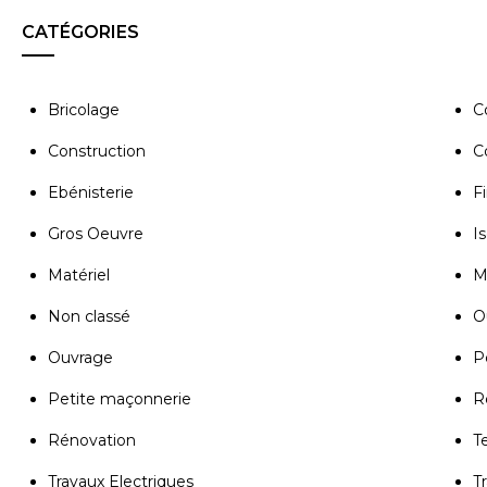
CATÉGORIES
Bricolage
C
Construction
C
Ebénisterie
Fi
Gros Oeuvre
Is
Matériel
M
Non classé
Ou
Ouvrage
P
Petite maçonnerie
R
Rénovation
T
Travaux Electriques
T