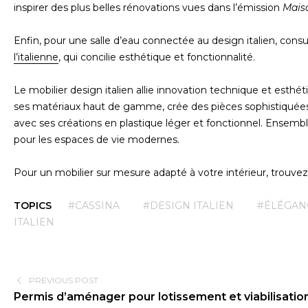
inspirer des plus belles rénovations vues dans l’émission
Mais
Enfin, pour une salle d’eau connectée au design italien, cons
l’italienne
, qui concilie esthétique et fonctionnalité.
Le mobilier design italien allie innovation technique et esthétiq
ses matériaux haut de gamme, crée des pièces sophistiquées e
avec ses créations en plastique léger et fonctionnel. Ensemble
pour les espaces de vie modernes.
Pour un mobilier sur mesure adapté à votre intérieur, trouve
TOPICS
#CASSINA
#DESIGN ITALIEN
#ÉLÉGAN
ITALIEN
PREVIOUS POST
Permis d’aménager pour lotissement et viabilisatio