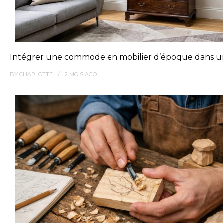
Intégrer une commode en mobilier d’époque dans u
BY
CHARLOTTE
2 MOIS
AGO