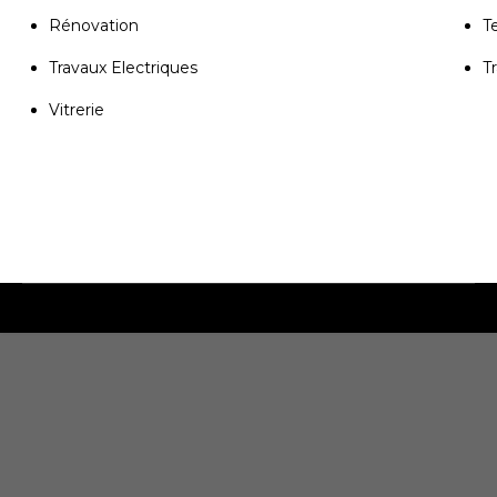
Rénovation
T
Travaux Electriques
T
Vitrerie