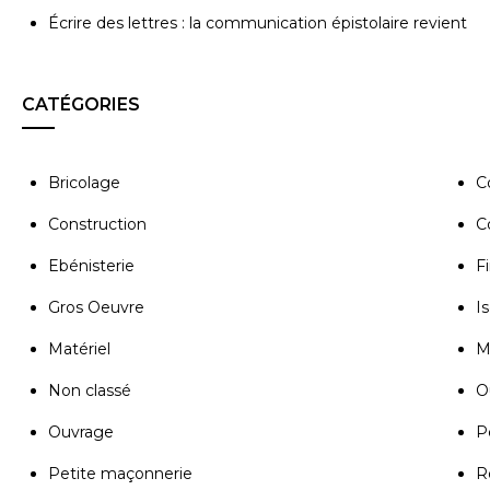
Écrire des lettres : la communication épistolaire revient
CATÉGORIES
Bricolage
C
Construction
C
Ebénisterie
Fi
Gros Oeuvre
Is
Matériel
M
Non classé
Ou
Ouvrage
P
Petite maçonnerie
R