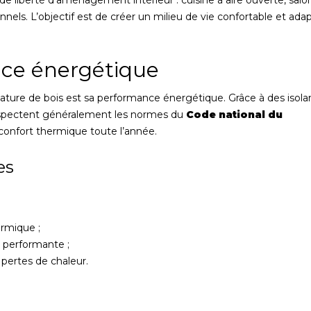
e liberté d’aménagement intérieur : cuisine à aire ouverte, salo
els. L’objectif est de créer un milieu de vie confortable et ada
nce énergétique
ature de bois est sa performance énergétique. Grâce à des isola
respectent généralement les normes du
Code national du
 confort thermique toute l’année.
es
ermique ;
t performante ;
s pertes de chaleur.