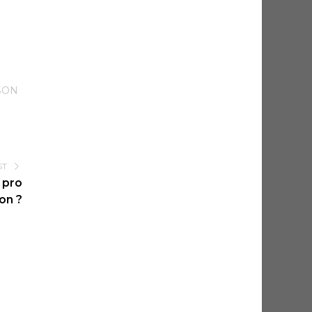
SON
ST
 pro
on ?