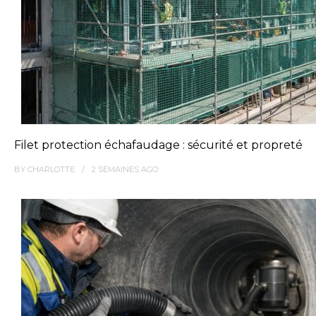
Filet protection échafaudage : sécurité et propreté
BY
CHARLOTTE
2 SEMAINES
AGO