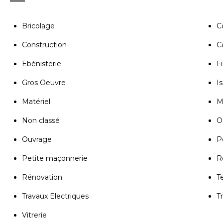
Bricolage
C
Construction
C
Ebénisterie
Fi
Gros Oeuvre
Is
Matériel
M
Non classé
Ou
Ouvrage
P
Petite maçonnerie
R
Rénovation
T
Travaux Electriques
T
Vitrerie