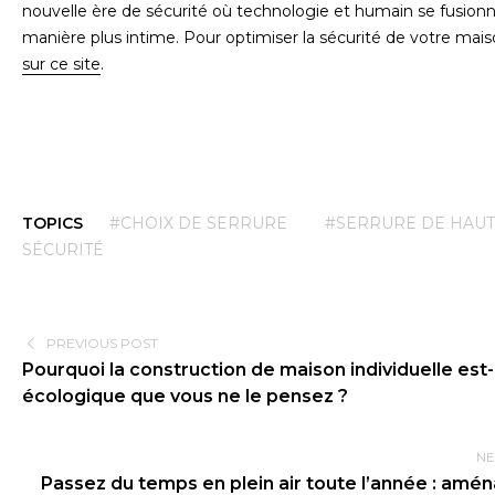
nouvelle ère de sécurité où technologie et humain se fusion
manière plus intime. Pour optimiser la sécurité de votre mai
sur ce site
.
TOPICS
#CHOIX DE SERRURE
#SERRURE DE HAU
SÉCURITÉ
PREVIOUS POST
Pourquoi la construction de maison individuelle est-
écologique que vous ne le pensez ?
NE
Passez du temps en plein air toute l’année : am