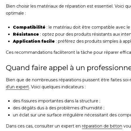
Bien choisir les matériaux de réparation est essentiel. Voici 
optimale :
Compatibilité
: le matériau doit être compatible avec le
Résistance
: optez pour des produits résistants aux inte
Application facile
: préférez des produits simples à appl
Ces recommandations faciliteront la tâche pour réparer effic
Quand faire appel à un professionne
Bien que de nombreuses réparations puissent être faites soi
d’un expert
. Voici quelques indicateurs :
des fissures importantes dans la structure ;
des dégâts dus à des problèmes d’humidité ;
un éclat sur une surface irrégulière nécessitant des comp
Dans ces cas, consulter un expert en
réparation de béton
vous