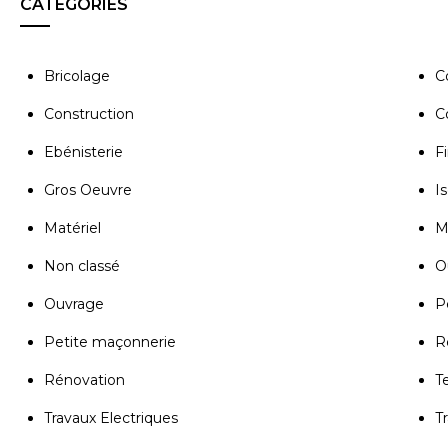
CATÉGORIES
Bricolage
C
Construction
C
Ebénisterie
Fi
Gros Oeuvre
Is
Matériel
M
Non classé
Ou
Ouvrage
P
Petite maçonnerie
R
Rénovation
T
Travaux Electriques
T