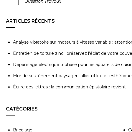
Question Travaux
ARTICLES RÉCENTS
Analyse vibratoire sur moteurs à vitesse variable : attenti
Entretien de toiture zinc : préservez l’éclat de votre couv
Dépannage électrique triphasé pour les appareils de cuisi
Mur de soutènement paysager : allier utilité et esthétique
Écrire des lettres : la communication épistolaire revient
CATÉGORIES
Bricolage
C