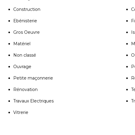
Construction
C
Ebénisterie
Fi
Gros Oeuvre
Is
Matériel
M
Non classé
Ou
Ouvrage
P
Petite maçonnerie
R
Rénovation
T
Travaux Electriques
T
Vitrerie