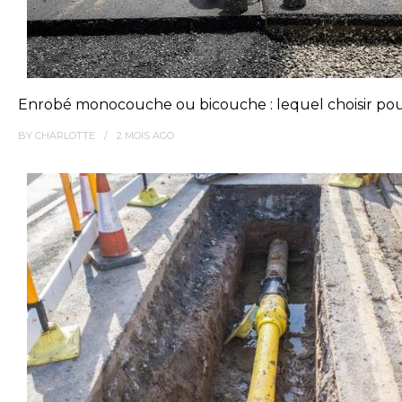
Enrobé monocouche ou bicouche : lequel choisir pou
BY
CHARLOTTE
2 MOIS
AGO