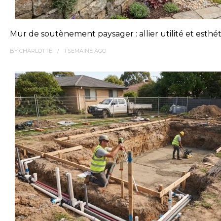
Mur de soutènement paysager : allier utilité et esthé
BY
CHARLOTTE
1 SEMAINE
AGO