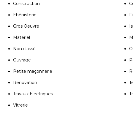
Construction
C
Ebénisterie
Fi
Gros Oeuvre
Is
Matériel
M
Non classé
Ou
Ouvrage
P
Petite maçonnerie
R
Rénovation
T
Travaux Electriques
T
Vitrerie