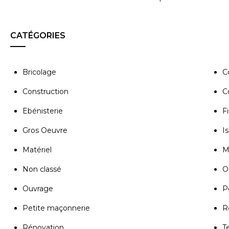
CATÉGORIES
Bricolage
C
Construction
C
Ebénisterie
Fi
Gros Oeuvre
Is
Matériel
M
Non classé
Ou
Ouvrage
P
Petite maçonnerie
R
Rénovation
T